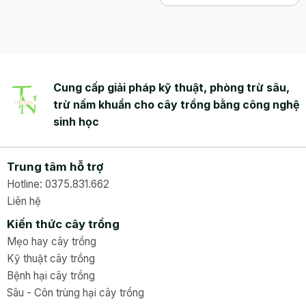
vượt qua điều kiện ngập
đem lại hiệu lực cao và
úng
hạn chế sự rửa trôi kể cả
khi trời mưa.
Cung cấp giải pháp kỹ thuật, phòng trừ sâu,
trừ nấm khuẩn cho cây trồng bằng công nghệ
sinh học
Trung tâm hỗ trợ
Hotline: 0375.831.662
Liên hệ
Kiến thức cây trồng
Mẹo hay cây trồng
Kỹ thuật cây trồng
Bệnh hại cây trồng
Sâu - Côn trùng hại cây trồng