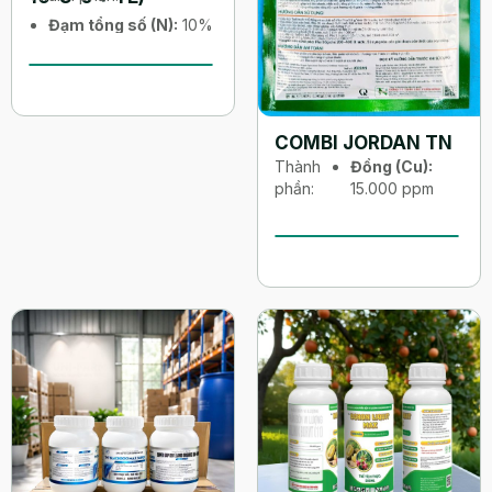
Đạm tổng số (N):
10%
Lân hữu hiệu (P₂O₅):
8%
Kali hữu hiệu (K₂O):
6%
COMBI JORDAN TN
Thành
Đồng (Cu):
phần:
15.000 ppm
Sắt (Fe):
10.000 ppm
Kẽm (Zn):
15.000 ppm
Mangan (Mn):
15.000 ppm
Bo (B):
8.000
ppm
Molipden
(Mo):
50 ppm
Magie (Mg):