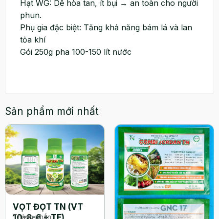
Hạt WG: Dễ hòa tan, ít bụi → an toàn cho người
phun.
Phụ gia đặc biệt: Tăng khả năng bám lá và lan
tỏa khí
Gói 250g pha 100-150 lít nước
Sản phẩm mới nhất
VỌT ĐỌT TN (VT
10-8-6 + TE)
Thành phần: