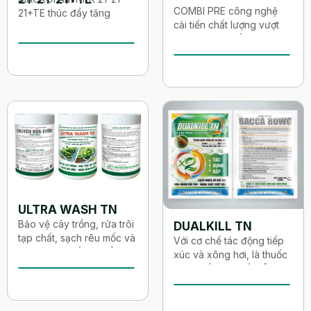
COMBI PRE công nghệ
21+TE thúc đẩy tăng
cải tiến chất lượng vượt
trưởng thân lá, cải thiện
trội giúp cân bằng dưỡng
khả năng quang hợp và
chất , công nghệ nước
hấp thu dinh dưỡng
hấp thụ nhanh và tăng
Công nghệ cải tiến chất
năng suất xanh lá-bền
lượng vượt trội, xanh lá
cây
mập bông
Đầy đủ thành phần vi
lượng thiết yếu (Cu, Fe,
Zn, Mn, B, Mo, Mg)
ULTRA WASH TN
Bảo vệ cây trồng, rửa trôi
DUALKILL TN
tạp chất, sạch rêu mốc và
Với cơ chế tác động tiếp
ngăn ngừa nấm khuẩn
xúc và xông hơi, là thuốc
dạng cốm nên rất dễ tan
Làm mở lỗ khi không thoát
trong nước, chứa phụ gia
hơi nước, rễ hạn chế hấp
đặc biệt giúp tan nhanh,
thu nước, giúp cây trồng
loạng đều, bám dính tốt,